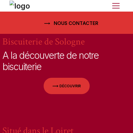
Skip
to
content
NOUS CONTACTER
Biscuiterie de Sologne
A la découverte de notre
biscuiterie
DÉCOUVRIR
Situé dans le Loiret