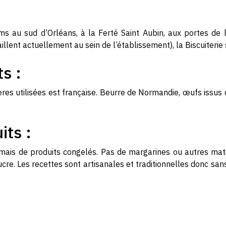
ms au sud d’Orléans, à la Ferté Saint Aubin, aux portes de 
illent actuellement au sein de l’établissement), la Biscuiterie 
ts :
es utilisées est française. Beurre de Normandie, œufs issus d
its :
jamais de produits congelés. Pas de margarines ou autres mati
ucre. Les recettes sont artisanales et traditionnelles donc sa