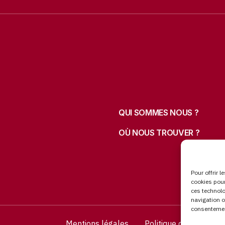
QUI SOMMES NOUS ?
OÙ NOUS TROUVER ?
Pour offrir 
cookies pour
ces technolo
navigation o
consentement
Mentions légales
Politique de protecti