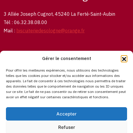
3 Allée Joseph Cugnot, 45240 La Ferté-Saint-Aubin
Tél : 06.32.38.08.00
Mail :
biscuiteriedesologne@orange.fr
QUI SOMMES NOUS ?
NOS PRODUITS
Gérer le consentement
OÙ NOUS TROUVER ?
Pour offrir les meilleures expériences, nous utilisons des technologies
telles que les cookies pour stocker et/ou accéder aux informations des
appareils. Le fait de consentir à ces technologies nous permettra de traiter
des données telles que le comportement de navigation ou les ID uniques
sur ce site. Le fait de ne pas consentir ou de retirer son consentement peut
avoir un effet négatif sur certaines caractéristiques et fonctions.
Mentions légales
Politique de protection des
données
Agence WordPress HARSENE
Accepter
Refuser